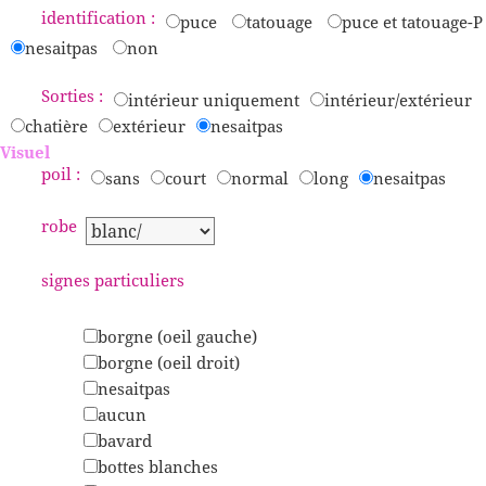
identification :
puce
tatouage
puce et tatouage-P
nesaitpas
non
Sorties :
intérieur uniquement
intérieur/extérieur
chatière
extérieur
nesaitpas
Visuel
poil :
sans
court
normal
long
nesaitpas
robe
signes particuliers
borgne (oeil gauche)
borgne (oeil droit)
nesaitpas
aucun
bavard
bottes blanches