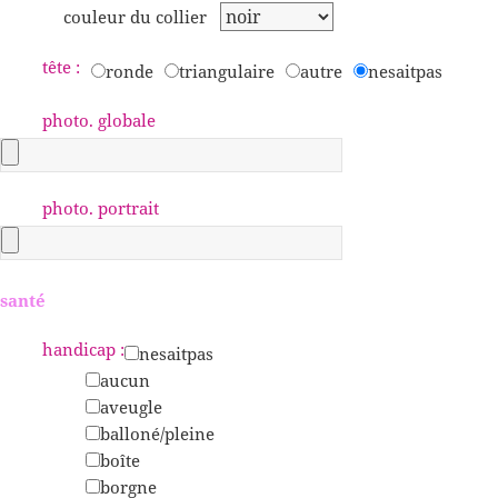
couleur du collier
tête :
ronde
triangulaire
autre
nesaitpas
photo. globale
photo. portrait
santé
handicap :
nesaitpas
aucun
aveugle
balloné/pleine
boîte
borgne