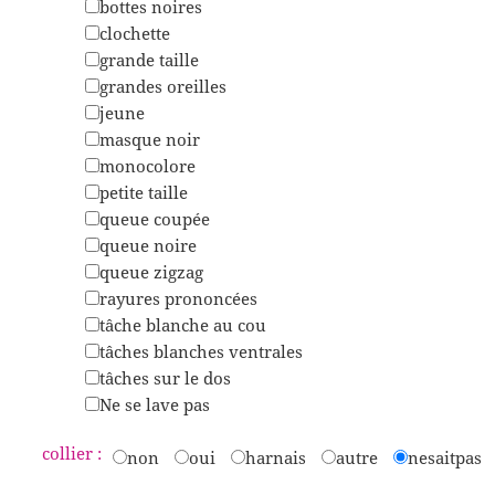
bottes noires
clochette
grande taille
grandes oreilles
jeune
masque noir
monocolore
petite taille
queue coupée
queue noire
queue zigzag
rayures prononcées
tâche blanche au cou
tâches blanches ventrales
tâches sur le dos
Ne se lave pas
collier :
non
oui
harnais
autre
nesaitpas