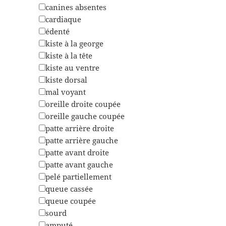
canines absentes
cardiaque
édenté
kiste à la george
kiste à la tête
kiste au ventre
kiste dorsal
mal voyant
oreille droite coupée
oreille gauche coupée
patte arrière droite
patte arrière gauche
patte avant droite
patte avant gauche
pelé partiellement
queue cassée
queue coupée
sourd
amputé