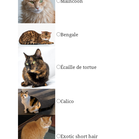
Maincoon
Bengale
Écaille de tortue
Calico
Exotic short hair