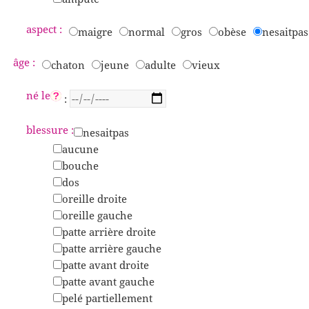
aspect :
maigre
normal
gros
obèse
nesaitpas
âge :
chaton
jeune
adulte
vieux
né le
:
blessure :
nesaitpas
aucune
bouche
dos
oreille droite
oreille gauche
patte arrière droite
patte arrière gauche
patte avant droite
patte avant gauche
pelé partiellement