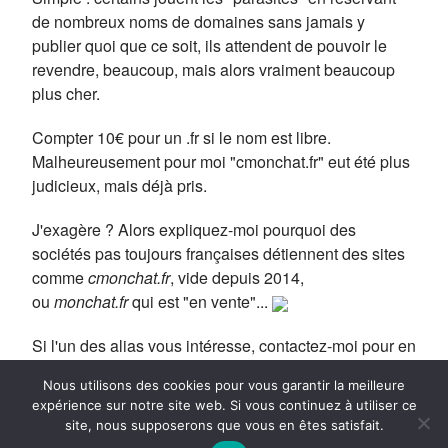
de nombreux noms de domaines sans jamais y
publier quoi que ce soit, ils attendent de pouvoir le
revendre, beaucoup, mais alors vraiment beaucoup
plus cher.
Compter 10€ pour un .fr si le nom est libre.
Malheureusement pour moi "cmonchat.fr" eut été plus
judicieux, mais déjà pris.
J'exagère ? Alors expliquez-moi pourquoi des
sociétés pas toujours françaises détiennent des sites
comme
cmonchat.fr
, vide depuis 2014,
ou
monchat.fr
qui est "en vente"...
Si l'un des alias vous intéresse, contactez-moi pour en
parler, je vous le laisserai bien volontiers.
admin @
Nous utilisons des cookies pour vous garantir la meilleure
cmonmatou.fr
expérience sur notre site web. Si vous continuez à utiliser ce
site, nous supposerons que vous en êtes satisfait.